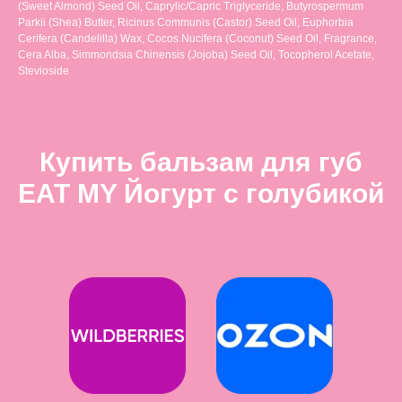
(Sweet Almond) Seed Oil, Caprylic/Capric Triglyceride, Butyrospermum
Parkii (Shea) Butter, Ricinus Communis (Castor) Seed Oil, Euphorbia
Cerifera (Candelilla) Wax, Cocos Nucifera (Coconut) Seed Oil, Fragrance,
Cera Alba, Simmondsia Chinensis (Jojoba) Seed Oil, Tocopherol Acetate,
Stevioside
Купить бальзам для губ
EAT MY Йогурт с голубикой