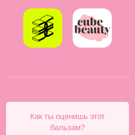
Как ты оценишь этот
бальзам?