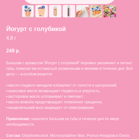
Йогурт с голубикой
4,8 г
249
р.
Бальзам с ароматом "Йогурт с голубикой" бережно увлажняет и питает
губы, помогая им оставаться ухоженными и мягкими в течение дня. Всё
дело — в особом рецепте:
• масло сладкого миндаля избавляет от сухости и шелушений,
• кокосовое масло возвращает гладкость и упругость,
• касторовое масло успокаивает и смягчает,
• масло жожоба предотвращает появление трещинок,
• канделильский воск защищает от обветривания.
Применение:
наносите бальзам на губы в течение дня по мере
необходимости.
Состав:
Octyldodecanol, Microcrystalline Wax, Prunus Amygdalus Dulcis