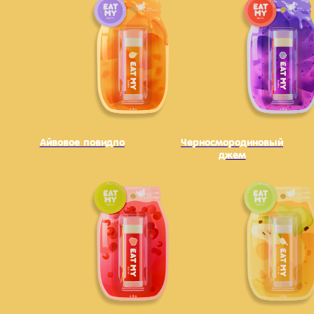
Айвовое повидло
Черносмородиновый
джем