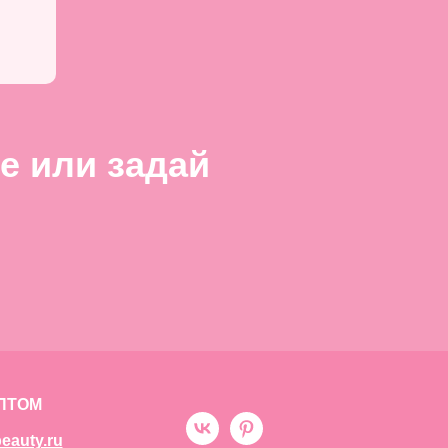
е или задай
ПТОМ
eauty.ru