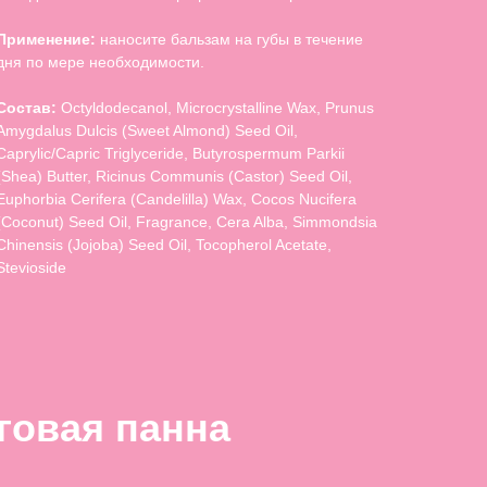
Применение:
наносите бальзам на губы в течение
дня по мере необходимости.
Состав:
Octyldodecanol, Microcrystalline Wax, Prunus
Amygdalus Dulcis (Sweet Almond) Seed Oil,
Caprylic/Capric Triglyceride, Butyrospermum Parkii
(Shea) Butter, Ricinus Communis (Castor) Seed Oil,
Euphorbia Cerifera (Candelilla) Wax, Cocos Nucifera
(Coconut) Seed Oil, Fragrance, Cera Alba, Simmondsia
Chinensis (Jojoba) Seed Oil, Tocopherol Acetate,
Stevioside
говая панна