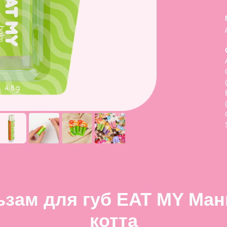
ьзам для губ EAT MY Ман
котта