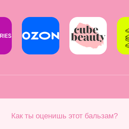
Как ты оценишь этот бальзам?