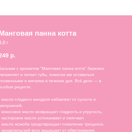
Манговая панна котта
4,8 г
249
р.
Бальзам с ароматом "Манговая панна котта" бережно
увлажняет и питает губы, помогая им оставаться
ухоженными и мягкими в течение дня. Всё дело — в
особом рецепте:
• масло сладкого миндаля избавляет от сухости и
шелушений,
• кокосовое масло возвращает гладкость и упругость,
• касторовое масло успокаивает и смягчает,
• масло жожоба предотвращает появление трещинок,
• канделильский воск защищает от обветривания.