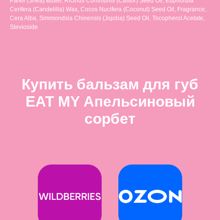
Parkii (Shea) Butter, Ricinus Communis (Castor) Seed Oil, Euphorbia
Cerifera (Candelilla) Wax, Cocos Nucifera (Coconut) Seed Oil, Fragrance,
Cera Alba, Simmondsia Chinensis (Jojoba) Seed Oil, Tocopherol Acetate,
Stevioside
Купить бальзам для губ
EAT MY Апельсиновый
сорбет