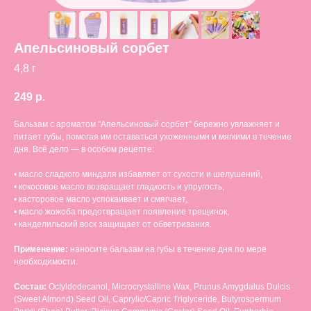
Апельсиновый сорбет
4,8 г
249
р.
Бальзам с ароматом "Апельсиновый сорбет" бережно увлажняет и
питает губы, помогая им оставаться ухоженными и мягкими в течение
дня. Всё дело — в особом рецепте:
• масло сладкого миндаля избавляет от сухости и шелушений,
• кокосовое масло возвращает гладкость и упругость,
• касторовое масло успокаивает и смягчает,
• масло жожоба предотвращает появление трещинок,
• канделильский воск защищает от обветривания.
Применение:
наносите бальзам на губы в течение дня по мере
необходимости.
Состав:
Octyldodecanol, Microcrystalline Wax, Prunus Amygdalus Dulcis
(Sweet Almond) Seed Oil, Caprylic/Capric Triglyceride, Butyrospermum