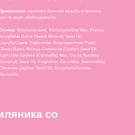
Применение:
наносите бальзам на губы в течение
дня по мере необходимости.
Состав:
Octyldodecanol, Microcrystalline Wax, Prunus
Amygdalus Dulcis (Sweet Almond) Seed Oil,
Caprylic/Capric Triglyceride, Butyrospermum Parkii
(Shea) Butter, Ricinus Communis (Castor) Seed Oil,
Euphorbia Cerifera (Candelilla) Wax, Cocos Nucifera
(Coconut) Seed Oil, Fragrance, Cera Alba, Simmondsia
Chinensis (Jojoba) Seed Oil, Tocopherol Acetate,
Stevioside
мляника со