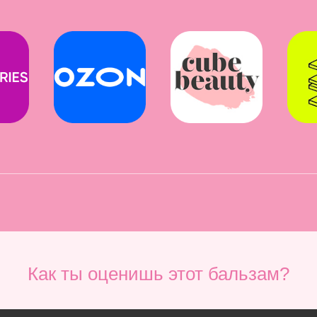
Как ты оценишь этот бальзам?