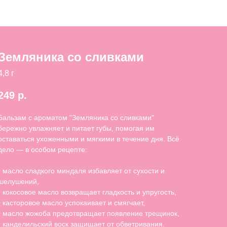
Земляника со сливками
4,8 г
249
р.
Бальзам с ароматом "Земляника со сливками"
бережно увлажняет и питает губы, помогая им
оставаться ухоженными и мягкими в течение дня. Всё
дело — в особом рецепте:
• масло сладкого миндаля избавляет от сухости и
шелушений,
• кокосовое масло возвращает гладкость и упругость,
• касторовое масло успокаивает и смягчает,
• масло жожоба предотвращает появление трещинок,
• канделильский воск защищает от обветривания.