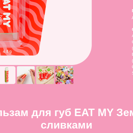
льзам для губ EAT MY Зе
сливками