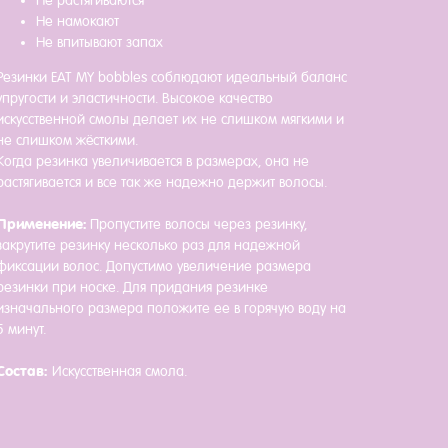
Не растягиваются
Не намокают
Не впитывают запах
Резинки EAT MY bobbles соблюдают идеальный баланс
упругости и эластичности. Высокое качество
искусственной смолы делает их не слишком мягкими и
не слишком жёсткими.
Когда резинка увеличивается в размерах, она не
растягивается и все так же надежно держит волосы.
Применение:
Пропустите волосы через резинку,
закрутите резинку несколько раз для надежной
фиксации волос. Допустимо увеличение размера
резинки при носке. Для придания резинке
изначального размера положите ее в горячую воду на
5 минут.
Состав:
Искусственная смола.