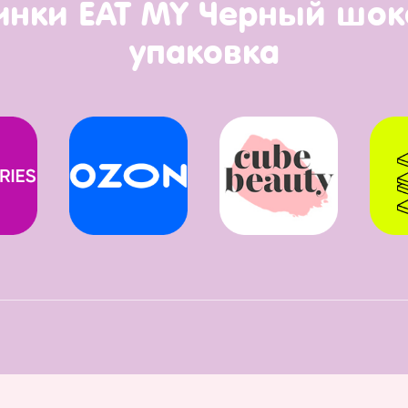
инки EAT MY Черный шо
упаковка