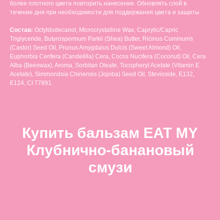
более плотного цвета повторить нанесение. Обновлять слой в
течение дня при необходимости для поддержания цвета и защиты.
Состав:
Octyldodecanol, Microcrystalline Wax, Caprylic/Capric
Triglyceride, Butyrospermum Parkii (Shea) Butter, Ricinus Communis
(Castor) Seed Oil, Prunus Amygdalus Dulcis (Sweet Almond) Oil,
Euphorbia Cerifera (Candelilla) Cera, Cocos Nucifera (Coconut) Oil, Cera
Alba (Beeswax), Aroma, Sorbitan Oleate, Tocopheryl Acetate (Vitamin E
Acetate), Simmondsia Chinensis (Jojoba) Seed Oil, Stevioside, Е132,
Е124, CI 77891.
Купить бальзам EAT MY
Клубнично-банановый
смузи