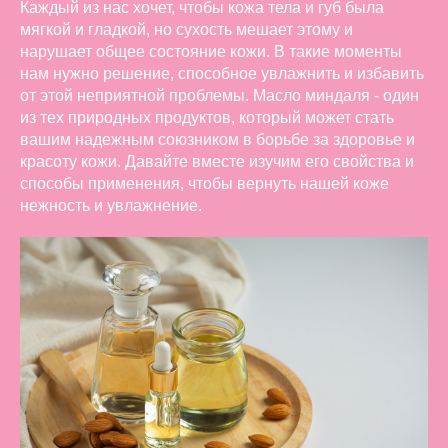
Каждый из нас хочет, чтобы кожа тела и губ была
мягкой и гладкой, но сухость мешает этому и
нарушает общее состояние кожи. В такие моменты
нам нужно решение, способное увлажнить и избавить
от этой неприятной проблемы. Масло миндаля - один
из тех природных продуктов, который может стать
вашим надежным союзником в борьбе за здоровье и
красоту кожи. Давайте вместе изучим его свойства и
способы применения, чтобы вернуть нашей коже
нежность и увлажнение.